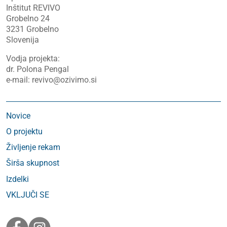
Inštitut REVIVO
Grobelno 24
3231 Grobelno
Slovenija
Vodja projekta:
dr. Polona Pengal
e-mail: revivo@ozivimo.si
Novice
O projektu
Življenje rekam
Širša skupnost
Izdelki
VKLJUČI SE