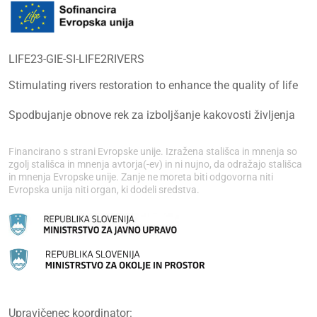
LIFE23-GIE-SI-LIFE2RIVERS
Stimulating rivers restoration to enhance the quality of life
Spodbujanje obnove rek za izboljšanje kakovosti življenja
Financirano s strani Evropske unije. Izražena stališca in mnenja so
zgolj stališca in mnenja avtorja(-ev) in ni nujno, da odražajo stališca
in mnenja Evropske unije. Zanje ne moreta biti odgovorna niti
Evropska unija niti organ, ki dodeli sredstva.
Upravičenec koordinator: