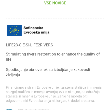
VSE NOVICE
LIFE23-GIE-SI-LIFE2RIVERS
Stimulating rivers restoration to enhance the quality of
life
Spodbujanje obnove rek za izboljšanje kakovosti
življenja
Financirano s strani Evropske unije. Izražena stališca in mnenja
so zgolj stališca in mnenja avtorja(-ev) in ni nujno, da odražajo
stališca in mnenja Evropske unije. Zanje ne moreta biti
odgovorna niti Evropska unija niti organ, ki dodeli sredstva.