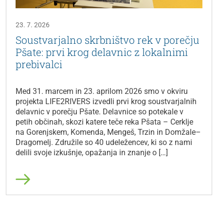
23. 7. 2026
Soustvarjalno skrbništvo rek v porečju
Pšate: prvi krog delavnic z lokalnimi
prebivalci
Med 31. marcem in 23. aprilom 2026 smo v okviru
projekta LIFE2RIVERS izvedli prvi krog soustvarjalnih
delavnic v porečju Pšate. Delavnice so potekale v
petih občinah, skozi katere teče reka Pšata – Cerklje
na Gorenjskem, Komenda, Mengeš, Trzin in Domžale–
Dragomelj. Združile so 40 udeležencev, ki so z nami
delili svoje izkušnje, opažanja in znanje o […]
Preberi več