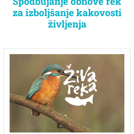
Spodbujanje obnove rek
za izboljšanje kakovosti
življenja