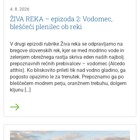
4. 8. 2026
ŽIVA REKA – epizoda 2: Vodomec,
bleščeči plenilec ob reki
V drugi epizodi rubrike Živa reka se odpravljamo na
bregove slovenskih rek, kjer se med modrino vode in
zelenjem obrežnega rastja skriva eden naših najbolj
prepoznavnih rečnih prebivalcev – vodomec (Alcedo
atthis). Ko bliskovito prileti tik nad vodno gladino, ga
pogosto opazimo le za trenutek. Prepoznamo ga po
bleščečem modrem perju, oranžnem trebuhu, dolgem
kljunu […]
Preberi več