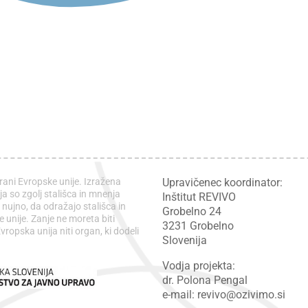
rani Evropske unije. Izražena
Upravičenec koordinator:
ja so zgolj stališca in mnenja
Inštitut REVIVO
i nujno, da odražajo stališca in
Grobelno 24
unije. Zanje ne moreta biti
3231 Grobelno
vropska unija niti organ, ki dodeli
Slovenija
Vodja projekta:
dr. Polona Pengal
e-mail: revivo@ozivimo.si