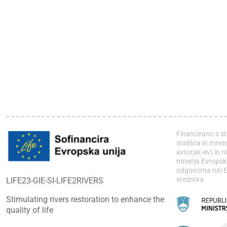
Financirano s st
stališca in mnen
avtorja(-ev) in n
mnenja Evropske 
odgovorna niti E
sredstva.
LIFE23-GIE-SI-LIFE2RIVERS
Stimulating rivers restoration to enhance the
quality of life