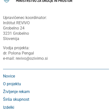
Upravičenec koordinator:
Inštitut REVIVO
Grobelno 24
3231 Grobelno
Slovenija
Vodja projekta:
dr. Polona Pengal
e-mail: revivo@ozivimo.si
Novice
O projektu
Življenje rekam
Širša skupnost
Izdelki