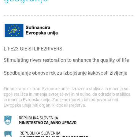
LIFE23-GIE-SI-LIFE2RIVERS
Stimulating rivers restoration to enhance the quality of life
Spodbujanje obnove rek za izboljšanje kakovosti življenja
Financirano s strani Evropske unije. Izražena stališca in mnenja so
zgolj stališca in mnenja avtorja(-ev) in ni nujno, da odražajo stališca
in mnenja Evropske unije. Zanje ne moreta biti odgovorna niti
Evropska unija niti organ, ki dodeli sredstva.