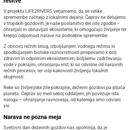
rešitve
V projektu LIFE2RIVERS verjamemo, da se velike
spremembe začnejo z lokalnimi dejanji. Čeprav ne delujemo
v tropskih gozdovih, je naše poslanstvo del iste zgodbe –
ohranjati in obnavljati ekosisteme, ki omogočajo življenje ter
krepijo odpornost narave na podnebne spremembe.
Z obnovo rečnih strug, izboljšanjem vodnega režima in
spodbujanjem biotske raznovrstnosti prispevamo k bolj
zdravim in odpornim ekosistemom, boljšemu zadrževanju
vode v pokrajini, ohranjanju vrst, ki so odvisne od naravnih
rečnih procesov, ter višji kakovosti življenja lokalnih
skupnosti.
Reke so življenjske žile pokrajine, deževni gozdovi pa pljuča
planeta. Čeprav so med seboj oddaljeni, jih povezuje ista
naloga – ohranjanje ravnovesja, od katerega smo odvisni
vsi.
Narava ne pozna meja
Svetovni dan deževnih gozdov nas opominja, da je