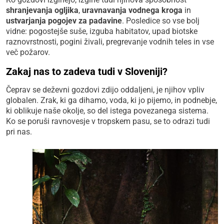
shranjevanja ogljika
,
uravnavanja vodnega kroga
in
ustvarjanja pogojev za padavine
. Posledice so vse bolj
vidne: pogostejše suše, izguba habitatov, upad biotske
raznovrstnosti, pogini živali, pregrevanje vodnih teles in vse
več požarov.
Zakaj nas to zadeva tudi v Sloveniji?
Čeprav se deževni gozdovi zdijo oddaljeni, je njihov vpliv
globalen. Zrak, ki ga dihamo, voda, ki jo pijemo, in podnebje,
ki oblikuje naše okolje, so del istega povezanega sistema.
Ko se poruši ravnovesje v tropskem pasu, se to odrazi tudi
pri nas.