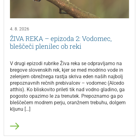
4. 8. 2026
ŽIVA REKA – epizoda 2: Vodomec,
bleščeči plenilec ob reki
V drugi epizodi rubrike Živa reka se odpravljamo na
bregove slovenskih rek, kjer se med modrino vode in
zelenjem obrežnega rastja skriva eden naših najbolj
prepoznavnih rečnih prebivalcev – vodomec (Alcedo
atthis). Ko bliskovito prileti tik nad vodno gladino, ga
pogosto opazimo le za trenutek. Prepoznamo ga po
bleščečem modrem perju, oranžnem trebuhu, dolgem
kljunu […]
Preberi več