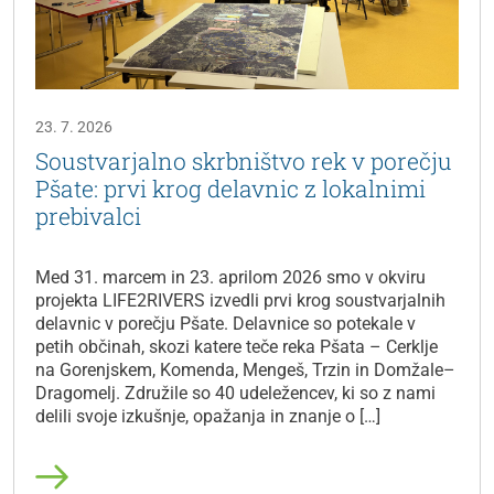
23. 7. 2026
Soustvarjalno skrbništvo rek v porečju
Pšate: prvi krog delavnic z lokalnimi
prebivalci
Med 31. marcem in 23. aprilom 2026 smo v okviru
projekta LIFE2RIVERS izvedli prvi krog soustvarjalnih
delavnic v porečju Pšate. Delavnice so potekale v
petih občinah, skozi katere teče reka Pšata – Cerklje
na Gorenjskem, Komenda, Mengeš, Trzin in Domžale–
Dragomelj. Združile so 40 udeležencev, ki so z nami
delili svoje izkušnje, opažanja in znanje o […]
Preberi več