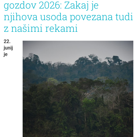
gozdov 2026: Zakaj je
njihova usoda povezana tudi
z našimi rekami
22.
junij
je