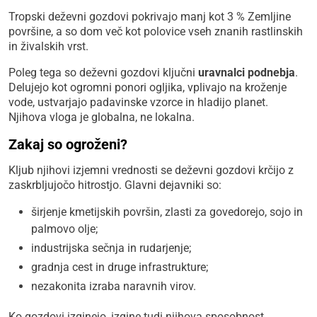
Tropski deževni gozdovi pokrivajo manj kot 3 % Zemljine
površine, a so dom več kot polovice vseh znanih rastlinskih
in živalskih vrst.
Poleg tega so deževni gozdovi ključni
uravnalci podnebja
.
Delujejo kot ogromni ponori ogljika, vplivajo na kroženje
vode, ustvarjajo padavinske vzorce in hladijo planet.
Njihova vloga je globalna, ne lokalna.
Zakaj so ogroženi?
Kljub njihovi izjemni vrednosti se deževni gozdovi krčijo z
zaskrbljujočo hitrostjo. Glavni dejavniki so:
širjenje kmetijskih površin, zlasti za govedorejo, sojo in
palmovo olje;
industrijska sečnja in rudarjenje;
gradnja cest in druge infrastrukture;
nezakonita izraba naravnih virov.
Ko gozdovi izginejo, izgine tudi njihova sposobnost