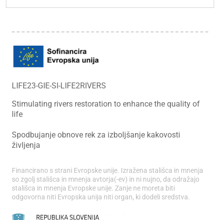
LIFE23-GIE-SI-LIFE2RIVERS
Stimulating rivers restoration to enhance the quality of
life
Spodbujanje obnove rek za izboljšanje kakovosti
življenja
Financirano s strani Evropske unije. Izražena stališca in mnenja
so zgolj stališca in mnenja avtorja(-ev) in ni nujno, da odražajo
stališca in mnenja Evropske unije. Zanje ne moreta biti
odgovorna niti Evropska unija niti organ, ki dodeli sredstva.