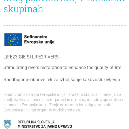
skupinah
LIFE23-GIE-SI-LIFE2RIVERS
Stimulating rivers restoration to enhance the quality of life
Spodbujanje obnove rek za izboljšanje kakovosti življenja
Financirano s strani Evropske unije. Izražena stališca in mnenja so
zgolj stališca in mnenja avtorja(-ev) in ni nujno, da odražajo stališca
in mnenja Evropske unije. Zanje ne moreta biti odgovorna niti
Evropska unija niti organ, ki dodeli sredstva.