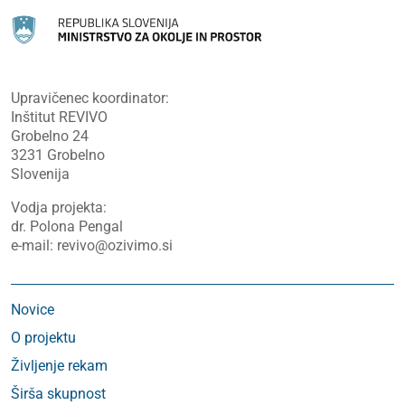
Upravičenec koordinator:
Inštitut REVIVO
Grobelno 24
3231 Grobelno
Slovenija
Vodja projekta:
dr. Polona Pengal
e-mail: revivo@ozivimo.si
Novice
O projektu
Življenje rekam
Širša skupnost