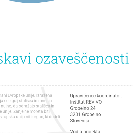
skavi ozaveščenosti 
rani Evropske unije. Izražena
Upravičenec koordinator:
ja so zgolj stališca in mnenja
Inštitut REVIVO
i nujno, da odražajo stališca in
Grobelno 24
unije. Zanje ne moreta biti
3231 Grobelno
vropska unija niti organ, ki dodeli
Slovenija
Vodja projekta: