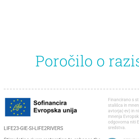
Poročilo o razi
Financirano s st
stališca in mnen
avtorja(-ev) in n
mnenja Evropske 
odgovorna niti E
sredstva.
LIFE23-GIE-SI-LIFE2RIVERS