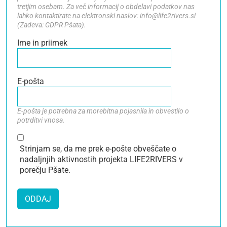
tretjim osebam. Za več informacij o obdelavi podatkov nas
lahko kontaktirate na elektronski naslov: info@life2rivers.si
(Zadeva: GDPR Pšata).
Ime in priimek
E-pošta
E-pošta je potrebna za morebitna pojasnila in obvestilo o
potrditvi vnosa.
Strinjam se, da me prek e-pošte obveščate o
nadaljnjih aktivnostih projekta LIFE2RIVERS v
porečju Pšate.