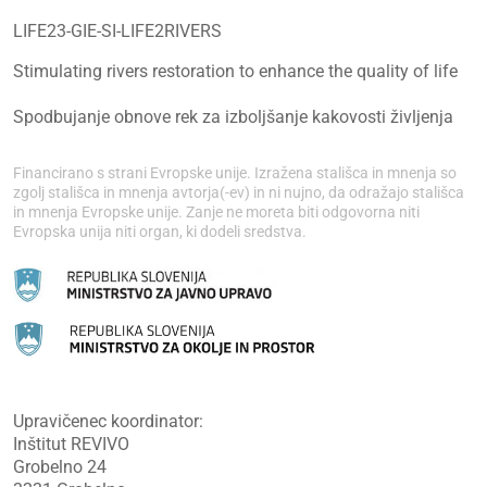
LIFE23-GIE-SI-LIFE2RIVERS
Stimulating rivers restoration to enhance the quality of life
Spodbujanje obnove rek za izboljšanje kakovosti življenja
Financirano s strani Evropske unije. Izražena stališca in mnenja so
zgolj stališca in mnenja avtorja(-ev) in ni nujno, da odražajo stališca
in mnenja Evropske unije. Zanje ne moreta biti odgovorna niti
Evropska unija niti organ, ki dodeli sredstva.
Upravičenec koordinator:
Inštitut REVIVO
Grobelno 24