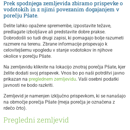
Prek spodnjega zemljevida zbiramo prispevke o
vodotokih in z njimi povezanim dogajanjem v
porečju Pšate.
Delite lahko opažene spremembe, izpostavite težave,
predlagate izboljšave ali predstavite dobre prakse.
Dobrodošli so tudi drugi zapisi, ki pomagajo bolje razumeti
razmere na terenu. Zbrane informacije prispevajo k
celovitejšemu vpogledu v stanje vodotokov in njihove
okolice v porečju Pšate.
Na zemljevidu kliknite na lokacijo znotraj porečja Pšate, kjer
želite dodati svoj prispevek. Vnos bo po naši potrditvi javno
prikazan na
preglednem zemljevidu
. Vaši osebni podatki
javnosti ne bodo razkriti.
Zemljevid je namenjen izključno prispevkom, ki se nanašajo
na območje porečja Pšate (meja porečja je označena z
rdečo črto).
Pregledni zemljevid