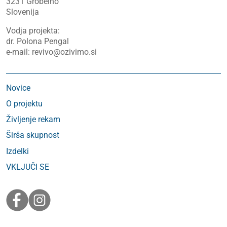
3231 Grobelno
Slovenija
Vodja projekta:
dr. Polona Pengal
e-mail: revivo@ozivimo.si
Novice
O projektu
Življenje rekam
Širša skupnost
Izdelki
VKLJUČI SE