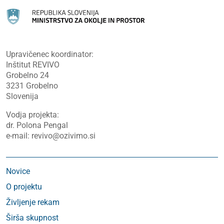
Upravičenec koordinator:
Inštitut REVIVO
Grobelno 24
3231 Grobelno
Slovenija
Vodja projekta:
dr. Polona Pengal
e-mail: revivo@ozivimo.si
Novice
O projektu
Življenje rekam
Širša skupnost