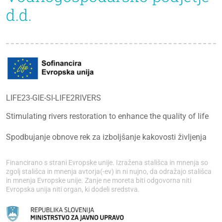
d.d.
LIFE23-GIE-SI-LIFE2RIVERS
Stimulating rivers restoration to enhance the quality of life
Spodbujanje obnove rek za izboljšanje kakovosti življenja
Financirano s strani Evropske unije. Izražena stališca in mnenja so
zgolj stališca in mnenja avtorja(-ev) in ni nujno, da odražajo stališca
in mnenja Evropske unije. Zanje ne moreta biti odgovorna niti
Evropska unija niti organ, ki dodeli sredstva.