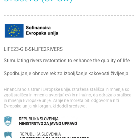
LIFE23-GIE-SI-LIFE2RIVERS
Stimulating rivers restoration to enhance the quality of life
Spodbujanje obnove rek za izboljšanje kakovosti življenja
Financirano s strani Evropske unije. Izražena stališca in mnenja so
zgolj stališca in mnenja avtorja(-ev) in ni nujno, da odražajo stališca
in mnenja Evropske unije. Zanje ne moreta biti odgovorna niti
Evropska unija niti organ, ki dodeli sredstva.