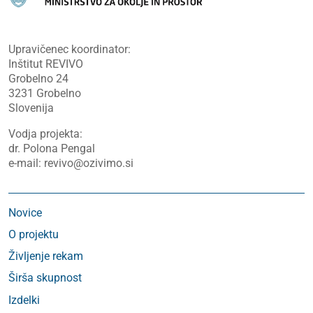
Upravičenec koordinator:
Inštitut REVIVO
Grobelno 24
3231 Grobelno
Slovenija
Vodja projekta:
dr. Polona Pengal
e-mail: revivo@ozivimo.si
Novice
O projektu
Življenje rekam
Širša skupnost
Izdelki