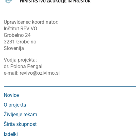
Upravičenec koordinator:
Inštitut REVIVO
Grobelno 24
3231 Grobelno
Slovenija
Vodja projekta:
dr. Polona Pengal
e-mail: revivo@ozivimo.si
Novice
O projektu
Življenje rekam
Širša skupnost
Izdelki