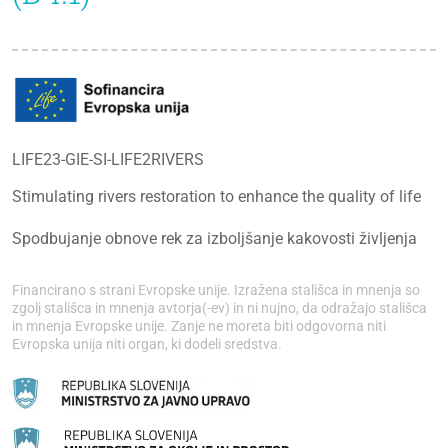
LIFE23-GIE-SI-LIFE2RIVERS
Stimulating rivers restoration to enhance the quality of life
Spodbujanje obnove rek za izboljšanje kakovosti življenja
Financirano s strani Evropske unije. Izražena stališca in mnenja so
zgolj stališca in mnenja avtorja(-ev) in ni nujno, da odražajo stališca
in mnenja Evropske unije. Zanje ne moreta biti odgovorna niti
Evropska unija niti organ, ki dodeli sredstva.