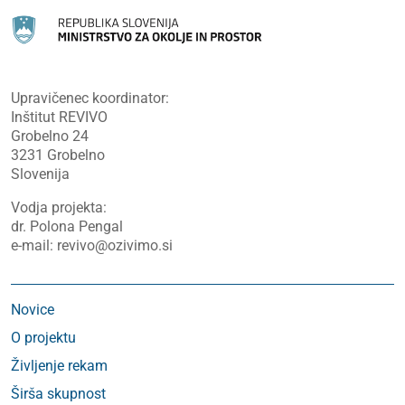
Upravičenec koordinator:
Inštitut REVIVO
Grobelno 24
3231 Grobelno
Slovenija
Vodja projekta:
dr. Polona Pengal
e-mail: revivo@ozivimo.si
Novice
O projektu
Življenje rekam
Širša skupnost