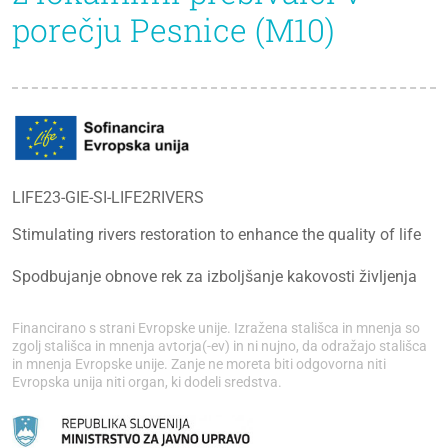
porečju Pesnice (M10)
LIFE23-GIE-SI-LIFE2RIVERS
Stimulating rivers restoration to enhance the quality of life
Spodbujanje obnove rek za izboljšanje kakovosti življenja
Financirano s strani Evropske unije. Izražena stališca in mnenja so
zgolj stališca in mnenja avtorja(-ev) in ni nujno, da odražajo stališca
in mnenja Evropske unije. Zanje ne moreta biti odgovorna niti
Evropska unija niti organ, ki dodeli sredstva.